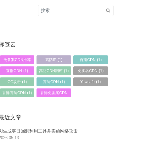
标签云
(1)
(1)
免备案CDN推荐
高防IP
自建CDN
(2)
(1)
(1)
(1)
直播CDN
高防CDN测评
免实名CDN
(1)
(1)
(1)
CC攻击
高防CDN
Yewsafe
(1)
香港高防CDN
香港免备案CDN
(1)
最近文章
AI生成零日漏洞利用工具并实施网络攻击
2026-05-13